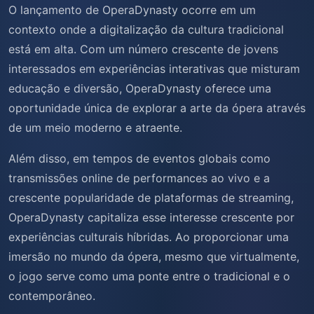
O lançamento de OperaDynasty ocorre em um
contexto onde a digitalização da cultura tradicional
está em alta. Com um número crescente de jovens
interessados em experiências interativas que misturam
educação e diversão, OperaDynasty oferece uma
oportunidade única de explorar a arte da ópera através
de um meio moderno e atraente.
Além disso, em tempos de eventos globais como
transmissões online de performances ao vivo e a
crescente popularidade de plataformas de streaming,
OperaDynasty capitaliza esse interesse crescente por
experiências culturais híbridas. Ao proporcionar uma
imersão no mundo da ópera, mesmo que virtualmente,
o jogo serve como uma ponte entre o tradicional e o
contemporâneo.