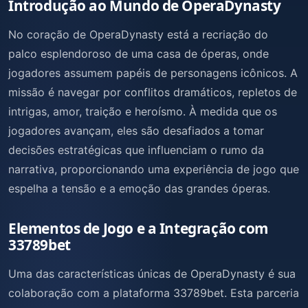
Introdução ao Mundo de OperaDynasty
No coração de OperaDynasty está a recriação do
palco esplendoroso de uma casa de óperas, onde
jogadores assumem papéis de personagens icônicos. A
missão é navegar por conflitos dramáticos, repletos de
intrigas, amor, traição e heroísmo. À medida que os
jogadores avançam, eles são desafiados a tomar
decisões estratégicas que influenciam o rumo da
narrativa, proporcionando uma experiência de jogo que
espelha a tensão e a emoção das grandes óperas.
Elementos de Jogo e a Integração com
33789bet
Uma das características únicas de OperaDynasty é sua
colaboração com a plataforma 33789bet. Esta parceria