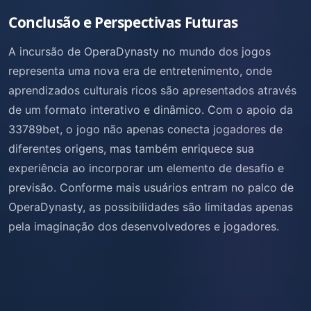
Conclusão e Perspectivas Futuras
A incursão de OperaDynasty no mundo dos jogos
representa uma nova era de entretenimento, onde
aprendizados culturais ricos são apresentados através
de um formato interativo e dinâmico. Com o apoio da
33789bet, o jogo não apenas conecta jogadores de
diferentes origens, mas também enriquece sua
experiência ao incorporar um elemento de desafio e
previsão. Conforme mais usuários entram no palco de
OperaDynasty, as possibilidades são limitadas apenas
pela imaginação dos desenvolvedores e jogadores.