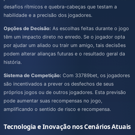
desafios rítmicos e quebra-cabeças que testam a
habilidade e a precisão dos jogadores.
Opções de Decisão:
As escolhas feitas durante o jogo
têm um impacto direto no enredo. Se o jogador opta
por ajudar um aliado ou trair um amigo, tais decisões
podem alterar alianças futuras e o resultado geral da
história.
Sistema de Competição:
Com 33789bet, os jogadores
são incentivados a prever os desfechos de seus
próprios jogos ou de outros jogadores. Esta previsão
pode aumentar suas recompensas no jogo,
amplificando o sentido de risco e recompensa.
Tecnologia e Inovação nos Cenários Atuais