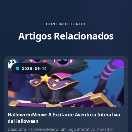
CONTINUE LENDO
Artigos Relacionados
2026-06-14
HalloweenMeow: A Excitante Aventura Interativa
de Halloween
Descubra HalloweenMeow, um jogo interativo inovador