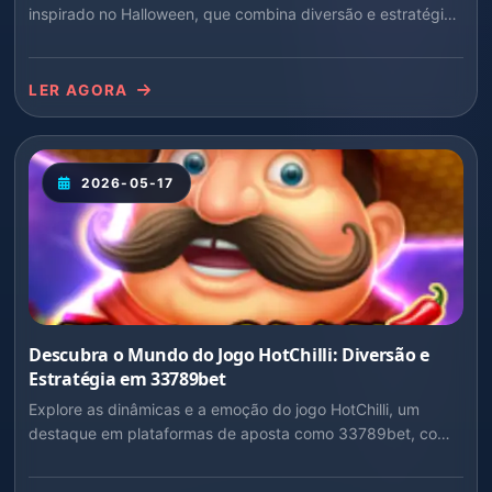
inspirado no Halloween, que combina diversão e estratégia.
Explore as regras, características e como ele se integra aos
eventos atuais, com nossa análise detalhada.
LER AGORA
2026-05-17
Descubra o Mundo do Jogo HotChilli: Diversão e
Estratégia em 33789bet
Explore as dinâmicas e a emoção do jogo HotChilli, um
destaque em plataformas de aposta como 33789bet, com
mecânicas únicas e regras atrativas.