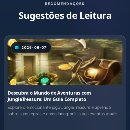
RECOMENDAÇÕES
Sugestões de Leitura
2026-06-07
Descubra o Mundo de Aventuras com
JungleTreasure: Um Guia Completo
Explore o emocionante jogo JungleTreasure e aprenda
sobre suas regras e como incorporá-lo aos eventos atuais.