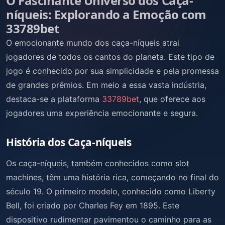
O Fascinante Universo dos Caça-
níqueis: Explorando a Emoção com
33789bet
O emocionante mundo dos caça-níqueis atrai
jogadores de todos os cantos do planeta. Este tipo de
jogo é conhecido por sua simplicidade e pela promessa
de grandes prêmios. Em meio a essa vasta indústria,
destaca-se a plataforma
33789bet
, que oferece aos
jogadores uma experiência emocionante e segura.
História dos Caça-níqueis
Os caça-níqueis, também conhecidos como slot
machines, têm uma história rica, começando no final do
século 19. O primeiro modelo, conhecido como Liberty
Bell, foi criado por Charles Fey em 1895. Este
dispositivo rudimentar pavimentou o caminho para as