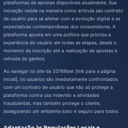
plataformas de apostas disponíveis atualmente. Sua
inovação reside na maneira como articula seu contrato
de usuário para se alinhar com a evolução digital e as
expectativas contemporâneas dos consumidores. A
plataforma aposta em uma política que prioriza a
experiência do usuário em todas as etapas, desde o
momento da inscrição até a realização de apostas e
retirada de ganhos.
Ao navegar no site da 33789bet [link para a página
inicial], os usuários são imediatamente confrontados
com um contrato de usuário que não só protege a
plataforma contra uso indevido e atividades
fraudulentas, mas também protege o cliente,
assegurando um ambiente justo e seguro para todos.
Adaptação às Regulações Locais e