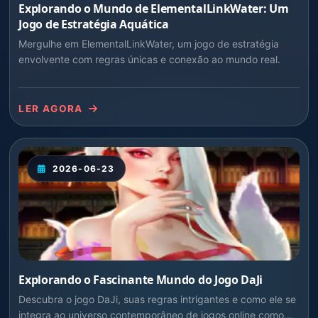
Explorando o Mundo de ElementalLinkWater: Um
Jogo de Estratégia Aquática
Mergulhe em ElementalLinkWater, um jogo de estratégia
envolvente com regras únicas e conexão ao mundo real.
LER AGORA
2026-06-23
Explorando o Fascinante Mundo do Jogo DaJi
Descubra o jogo DaJi, suas regras intrigantes e como ele se
integra ao universo contemporâneo de jogos online como