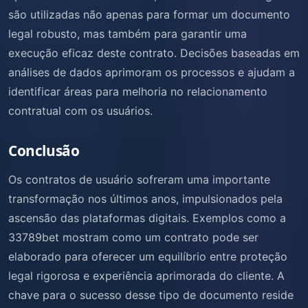
são utilizadas não apenas para formar um documento
legal robusto, mas também para garantir uma
execução eficaz deste contrato. Decisões baseadas em
análises de dados aprimoram os processos e ajudam a
identificar áreas para melhoria no relacionamento
contratual com os usuários.
Conclusão
Os contratos de usuário sofreram uma importante
transformação nos últimos anos, impulsionados pela
ascensão das plataformas digitais. Exemplos como a
33789bet mostram como um contrato pode ser
elaborado para oferecer um equilíbrio entre proteção
legal rigorosa e experiência aprimorada do cliente. A
chave para o sucesso desse tipo de documento reside