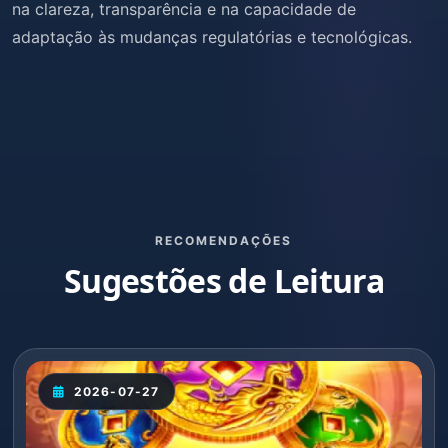
na clareza, transparência e na capacidade de
adaptação às mudanças regulatórias e tecnológicas.
RECOMENDAÇÕES
Sugestões de Leitura
2026-07-27