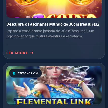
Descubra o Fascinante Mundo de 3CoinTreasures2
Explore a emocionante jornada de 3CoinTreasures2, um
jogo inovador que mistura aventura e estratégia.
LER AGORA
2026-07-14