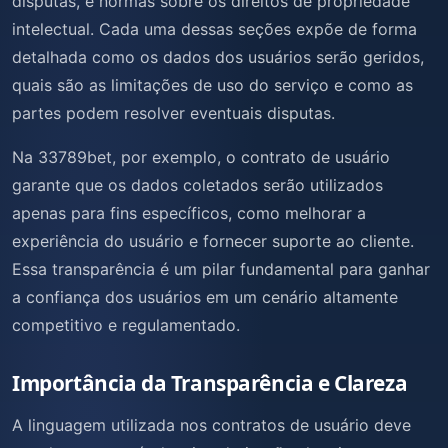
disputas, e normas sobre os direitos de propriedade
intelectual. Cada uma dessas seções expõe de forma
detalhada como os dados dos usuários serão geridos,
quais são as limitações de uso do serviço e como as
partes podem resolver eventuais disputas.
Na 33789bet, por exemplo, o contrato de usuário
garante que os dados coletados serão utilizados
apenas para fins específicos, como melhorar a
experiência do usuário e fornecer suporte ao cliente.
Essa transparência é um pilar fundamental para ganhar
a confiança dos usuários em um cenário altamente
competitivo e regulamentado.
Importância da Transparência e Clareza
A linguagem utilizada nos contratos de usuário deve