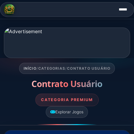
INÍCIO
/
CATEGORIAS
/
CONTRATO USUÁRIO
Contrato Usuário
CATEGORIA PREMIUM
Explorar Jogos