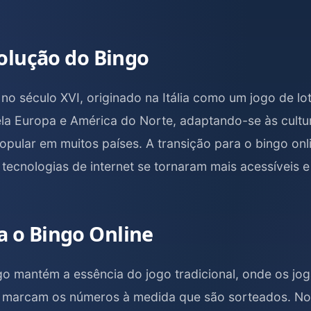
volução do Bingo
 no século XVI, originado na Itália como um jogo de lo
ela Europa e América do Norte, adaptando-se às cultu
pular em muitos países. A transição para o bingo onl
tecnologias de internet se tornaram mais acessíveis e
 o Bingo Online
go mantém a essência do jogo tradicional, onde os j
 marcam os números à medida que são sorteados. No 