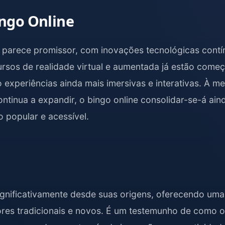
ingo Online
e parece promissor, com inovações tecnológicas cont
rsos de realidade virtual e aumentada já estão come
experiências ainda mais imersivas e interativas. À 
continua a expandir, o bingo online consolidar-se-á a
 popular e acessível.
significativamente desde suas origens, oferecendo uma
ores tradicionais e novos. É um testemunho de como o