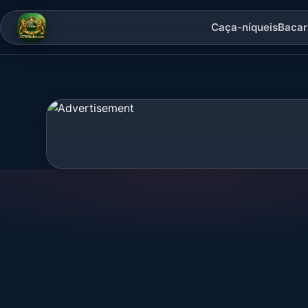
Caça-níqueis
Bacar