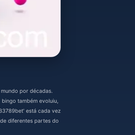
o mundo por décadas.
o bingo também evoluiu,
'33789bet' está cada vez
de diferentes partes do