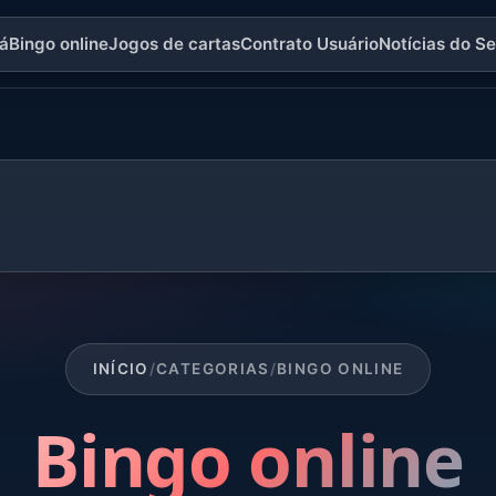
á
Bingo online
Jogos de cartas
Contrato Usuário
Notícias do Se
INÍCIO
/
CATEGORIAS
/
BINGO ONLINE
Bingo online