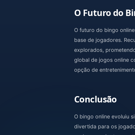
O Futuro do B
O futuro do bingo onlin
base de jogadores. Recu
explorados, prometendo 
global de jogos online 
opção de entretenimento
Conclusão
O bingo online evoluiu 
divertida para os jogad