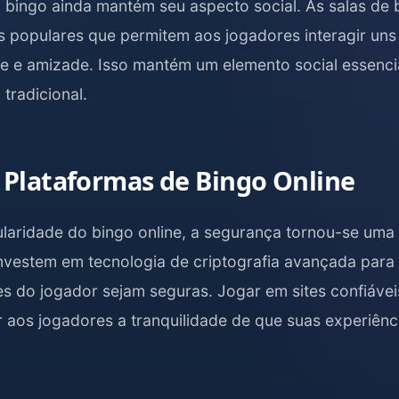
 bingo ainda mantém seu aspecto social. As salas de
as populares que permitem aos jogadores interagir uns
 e amizade. Isso mantém um elemento social essenci
 tradicional.
 Plataformas de Bingo Online
aridade do bingo online, a segurança tornou-se uma 
vestem em tecnologia de criptografia avançada para 
s do jogador sejam seguras. Jogar em sites confiávei
aos jogadores a tranquilidade de que suas experiênc