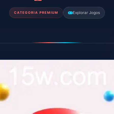
Explorar Jogos
CATEGORIA PREMIUM