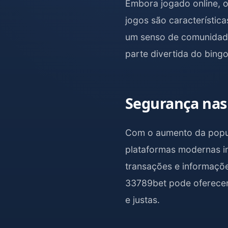
Embora jogado online, o
jogos são característic
um senso de comunidade
parte divertida do bingo
Segurança nas
Com o aumento da popul
plataformas modernas in
transações e informaçõe
33789bet pode oferecer 
e justas.