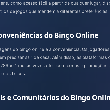
agens, como acesso fácil a partir de qualquer lugar, di
tilos de jogos que atendem a diferentes preferências.
onveniências do Bingo Online
agens do bingo online é a conveniência. Os jogadores
em precisar sair de casa. Além disso, as plataformas 
3789bet', muitas vezes oferecem bônus e promoções 
ntos físicos.
is e Comunitários do Bingo Onli