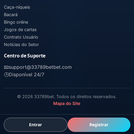
Caça-níqueis
Bacará
Bingo online
Jogos de cartas
Contrato Usuário
Notícias do Setor
Centro de Suporte
📧
support@33789betbet.com
🕒
Disponível 24/7
© 2026 33789bet. Todos os direitos reservados.
Mapa do Site
Entrar
Registrar