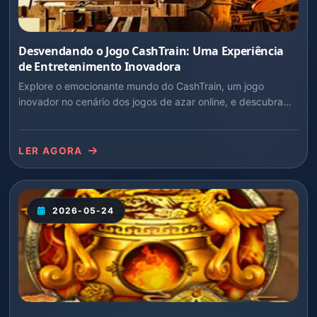
Desvendando o Jogo CashTrain: Uma Experiência
de Entretenimento Inovadora
Explore o emocionante mundo do CashTrain, um jogo
inovador no cenário dos jogos de azar online, e descubra
suas regras e dinâmica.
LER AGORA
2026-05-24