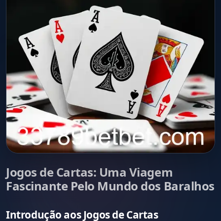
Jogos de Cartas: Uma Viagem
Fascinante Pelo Mundo dos Baralhos
Introdução aos Jogos de Cartas