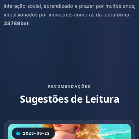
interação social, aprendizado e prazer por muitos anos,
impulsionados por inovações como as da plataforma
33789bet
.
RECOMENDAÇÕES
Sugestões de Leitura
2026-06-22