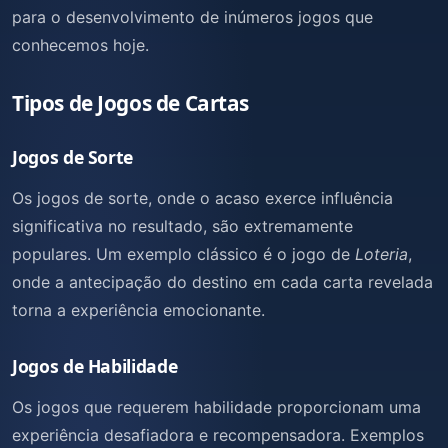
para o desenvolvimento de inúmeros jogos que
conhecemos hoje.
Tipos de Jogos de Cartas
Jogos de Sorte
Os jogos de sorte, onde o acaso exerce influência
significativa no resultado, são extremamente
populares. Um exemplo clássico é o jogo de
Loteria
,
onde a antecipação do destino em cada carta revelada
torna a experiência emocionante.
Jogos de Habilidade
Os jogos que requerem habilidade proporcionam uma
experiência desafiadora e recompensadora. Exemplos