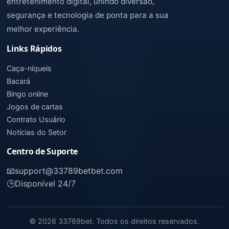
entretenimento digital, unindo diversão,
segurança e tecnologia de ponta para a sua
melhor experiência.
Links Rápidos
Caça-níqueis
Bacará
Bingo online
Jogos de cartas
Contrato Usuário
Notícias do Setor
Centro de Suporte
📧
support@33789betbet.com
🕒
Disponível 24/7
© 2026 33789bet. Todos os direitos reservados.