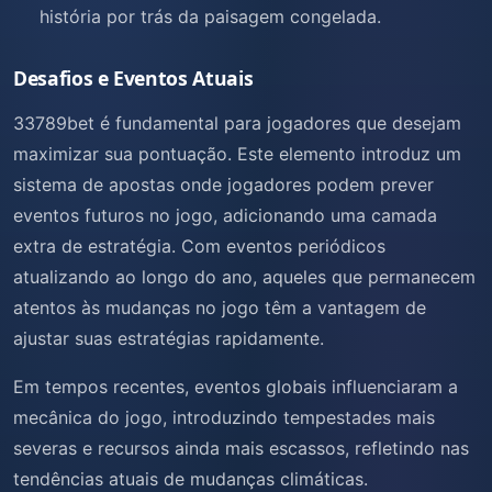
história por trás da paisagem congelada.
Desafios e Eventos Atuais
33789bet é fundamental para jogadores que desejam
maximizar sua pontuação. Este elemento introduz um
sistema de apostas onde jogadores podem prever
eventos futuros no jogo, adicionando uma camada
extra de estratégia. Com eventos periódicos
atualizando ao longo do ano, aqueles que permanecem
atentos às mudanças no jogo têm a vantagem de
ajustar suas estratégias rapidamente.
Em tempos recentes, eventos globais influenciaram a
mecânica do jogo, introduzindo tempestades mais
severas e recursos ainda mais escassos, refletindo nas
tendências atuais de mudanças climáticas.