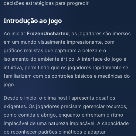
decisões estratégicas para progredir.
Introdução ao Jogo
Ao iniciar
FrozenUncharted
, os jogadores são imersos
em um mundo visualmente impressionante, com
gráficos realistas que capturam a beleza e o
isolamento do ambiente ártico. A interface do jogo é
intuitiva, permitindo que os jogadores rapidamente se
familiarizem com os controles básicos e mecânicas do
jogo.
Desde o início, o clima hostil apresenta desafios
exigentes. Os jogadores precisam gerenciar recursos,
como comida e abrigo, enquanto enfrentam o ritmo
implacável de uma natureza implacável. A capacidade
de reconhecer padrões climáticos e adaptar