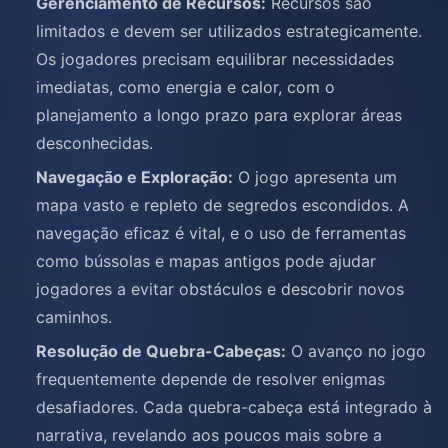
Gerenciamento de Recursos:
Recursos são
limitados e devem ser utilizados estrategicamente.
Os jogadores precisam equilibrar necessidades
imediatas, como energia e calor, com o
planejamento a longo prazo para explorar áreas
desconhecidas.
Navegação e Exploração:
O jogo apresenta um
mapa vasto e repleto de segredos escondidos. A
navegação eficaz é vital, e o uso de ferramentas
como bússolas e mapas antigos pode ajudar
jogadores a evitar obstáculos e descobrir novos
caminhos.
Resolução de Quebra-Cabeças:
O avanço no jogo
frequentemente depende de resolver enigmas
desafiadores. Cada quebra-cabeça está integrado à
narrativa, revelando aos poucos mais sobre a