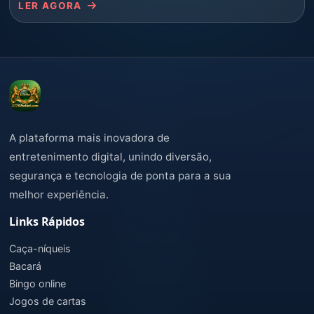
LER AGORA
A plataforma mais inovadora de
entretenimento digital, unindo diversão,
segurança e tecnologia de ponta para a sua
melhor experiência.
Links Rápidos
Caça-níqueis
Bacará
Bingo online
Jogos de cartas