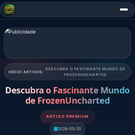
DESCUBRA O FASCINANTE MUNDO DE
INÍCIO
/
ARTIGOS
/
FROZENUNCHARTED
Descubra o Fascinante Mundo
de FrozenUncharted
ARTIGO PREMIUM
2026-05-25