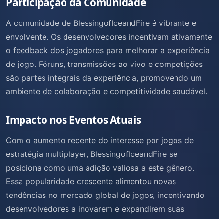
Participação da Comunidade
A comunidade de BlessingofIceandFire é vibrante e
envolvente. Os desenvolvedores incentivam ativamente
o feedback dos jogadores para melhorar a experiência
de jogo. Fóruns, transmissões ao vivo e competições
são partes integrais da experiência, promovendo um
ambiente de colaboração e competitividade saudável.
Impacto nos Eventos Atuais
Com o aumento recente do interesse por jogos de
estratégia multiplayer, BlessingofIceandFire se
posiciona como uma adição valiosa a este gênero.
Essa popularidade crescente alimentou novas
tendências no mercado global de jogos, incentivando
desenvolvedores a inovarem e expandirem suas