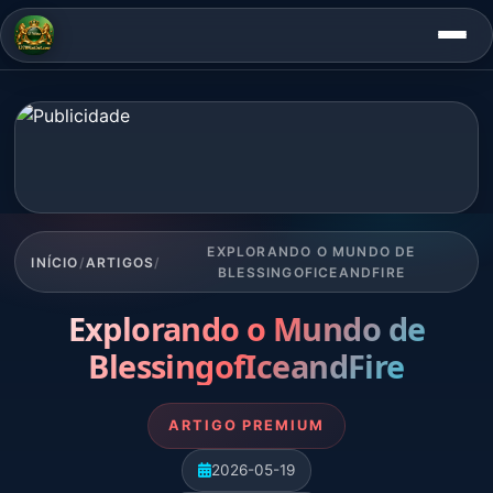
EXPLORANDO O MUNDO DE
INÍCIO
/
ARTIGOS
/
BLESSINGOFICEANDFIRE
Explorando o Mundo de
BlessingofIceandFire
ARTIGO PREMIUM
2026-05-19