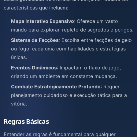
características que incluem:
Mapa Interativo Expansivo
: Oferece um vasto
mundo para explorar, repleto de segredos e perigos.
Sistema de Facções
: Escolha entre facções de gelo
ou fogo, cada uma com habilidades e estratégias
únicas.
Eventos Dinâmicos
: Impactam o fluxo de jogo,
criando um ambiente em constante mudança.
Combate Estrategicamente Profundo
: Requer
planejamento cuidadoso e execução tática para a
vitória.
Regras Básicas
Entender as regras é fundamental para qualquer