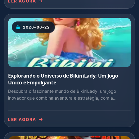
LER AGORA
2026-06-22
Explorando o Universo de BikiniLady: Um Jogo
Único e Empolgante
Descubra o fascinante mundo de BikiniLady, um jogo
inovador que combina aventura e estratégia, com a
palavra-chave '33789bet' para uma experiência única.
LER AGORA